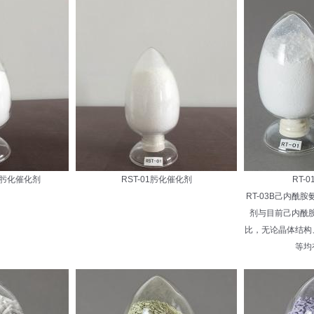
胺肟化催化剂
RST-01肟化催化剂
RT-
RT-03B己内酰
剂与目前己内酰胺
比，无论晶体结构
等均