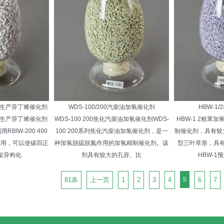
400生产异丁烯催化剂
WDS-100/200汽柴油加氢催化剂
HBW-1
400生产异丁烯催化剂
WDS-100 200焦化汽柴油加氢催化剂WDS-
HBW-1 2粗苯
BIW-200 400
100 200系列焦化汽柴油加氢催化剂，是一
制催化剂，具有较
作用，可以使碳四正
种加氢脱硫脱氮作用的加氢精制催化剂。该
型三叶草形，具
架异构化
剂具有较大的孔容、比
HBW-1
81条
上一页
1
2
3
4
5
6
7